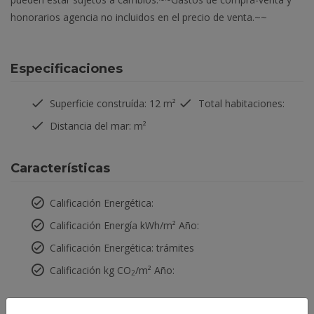
honorarios agencia no incluidos en el precio de venta.~~
Especificaciones
Superficie construída: 12 m²
Total habitaciones:
Distancia del mar:
m²
Características
Calificación Energética:
Calificación Energía kWh/m² Año:
Calificación Energética: trámites
Calificación kg CO
/m² Año:
2