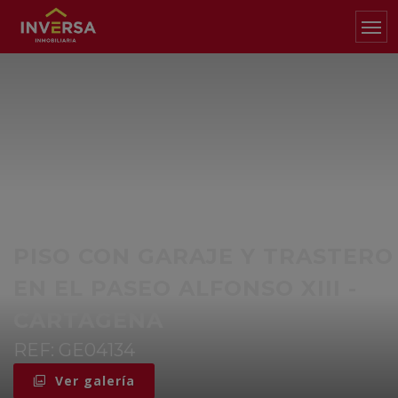
PISO CON GARAJE Y TRASTERO
EN EL PASEO ALFONSO XIII -
CARTAGENA
REF: GE04134
Ver galería